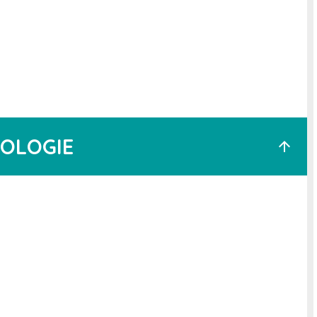
OLOGIE
arrow_upward