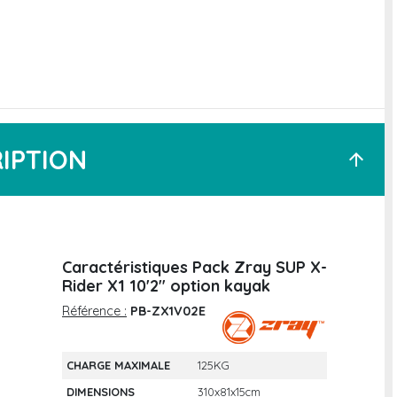
IPTION
arrow_upward
Caractéristiques Pack Zray SUP X-
Rider X1 10'2" option kayak
Référence :
PB-ZX1V02E
CHARGE MAXIMALE
125KG
DIMENSIONS
310x81x15cm