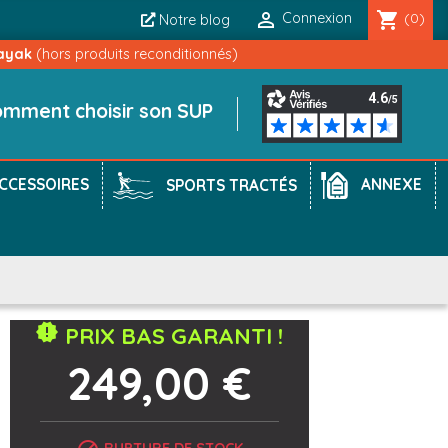

shopping_cart
Connexion
(0)
Notre blog
ayak
(hors produits reconditionnés)
mment choisir son SUP
CCESSOIRES
ANNEXE
SPORTS TRACTÉS
new_releases
PRIX BAS GARANTI !
249,00 €