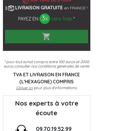

RUPTURE DE STOCK
LIVRAISON GRATUITE
en FRANCE !
3
PAYEZ EN
X
sans frais
*

* pour tout achat compris entre 100 euros et 2000
euros
consulter nos conditions générales de vente
TVA ET LIVRAISON EN FRANCE
(L'HEXAGONE) COMPRIS
Cliquer ici
pour plus d'informations
Nos experts à votre
écoute
09.70.19.52.99