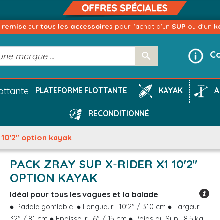
e remise
sur
tous les accessoires
pour l'achat d'un
SUP
ou d'un
k
Co

KAYAK
A
PLATEFORME FLOTTANTE
RECONDITIONNÉ
 10'2" option kayak
PACK ZRAY SUP X-RIDER X1 10'2"
OPTION KAYAK
Idéal pour tous les vagues et la balade
Paddle gonflable
Longueur : 10'2'' / 310 cm
Largeur :
32'' / 81 cm
Epaisseur : 6'' / 15 cm
Poids du Sup : 8.5 kg