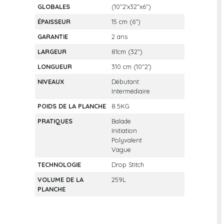
GLOBALES
(10"2'x32"x6")
ÉPAISSEUR
15 cm (6")
GARANTIE
2 ans
LARGEUR
81cm (32")
LONGUEUR
310 cm (10"2')
NIVEAUX
Débutant
Intermédiaire
POIDS DE LA PLANCHE
8.5KG
PRATIQUES
Balade
Initiation
Polyvalent
Vague
TECHNOLOGIE
Drop Stitch
VOLUME DE LA
259L
PLANCHE