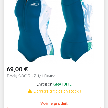
69,00 €
Prix
Body SOÖRUZ 1/1 Divine
Livraison
GRATUITE

Derniers articles en stock 1
Voir le produit