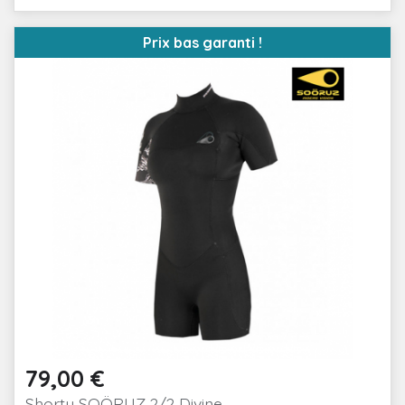
Prix bas garanti !
79,00 €
Prix
Shorty SOÖRUZ 2/2 Divine