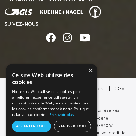
SUIVEZ-NOUS
×
Ce site Web utilise des
cookies
Notre Groupe
Mentions Légales
CGV
Notre site Web utilise des cookies pour
Nous Contacter
améliorer l'expérience utilisateur. En
utilisant notre site Web, vous acceptez tous
les cookies conformément à notre Politique
PITRON S.A.S.
2019-2026 - tous droits réservés
relative aux cookies.
En savoir plus
571 Route de Fuveau - 13720 Belcodène
N° RCS: 818 893 067 - N° TVA FR80818893067
ACCEPTER TOUT
REFUSER TOUT
Téléphone : +33 (0)9 70 19 52 99 (du lundi au vendredi de