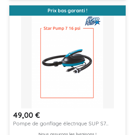
Prix bas garanti !
49,00 €
Prix
Pompe de gonflage électrique SUP S7...
Nous assurons les livraisons !