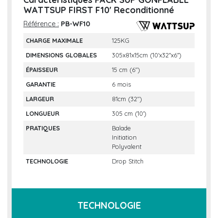
WATTSUP FIRST F10' Reconditionné
Référence :
PB-WF10
CHARGE MAXIMALE
125KG
DIMENSIONS GLOBALES
305x81x15cm (10'x32''x6'')
ÉPAISSEUR
15 cm (6")
GARANTIE
6 mois
LARGEUR
81cm (32")
LONGUEUR
305 cm (10')
PRATIQUES
Balade
Initiation
Polyvalent
TECHNOLOGIE
Drop Stitch
TECHNOLOGIE