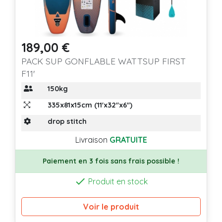
189,00 €
Prix
PACK SUP GONFLABLE WATTSUP FIRST
F11'
150kg
335x81x15cm (11'x32''x6'')
drop stitch
Livraison
GRATUITE
Paiement en 3 fois sans frais possible !

Produit en stock
Voir le produit