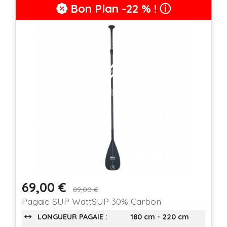
Bon Plan
-22 % ! ⓘ
69,00 €
Prix
Prix de base
89,00 €
Pagaie SUP WattSUP 30% Carbon
LONGUEUR PAGAIE :
180 cm - 220 cm