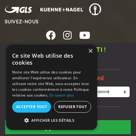
SUIVEZ-NOUS
new_releases
PRIX BAS GARANTI !
×
Ce site Web utilise des
139,00 €
cookies
Notre site Web utilise des cookies pour
améliorer l'expérience utilisateur. En
CHOIX GRADE RECONDITIONNÉ
utilisant notre site Web, vous acceptez tous
Notre Groupe
Mentions Légales
CGV
les cookies conformément à notre Politique
Nous Contacter
relative aux cookies.
En savoir plus
ACCEPTER TOUT
REFUSER TOUT
PITRON S.A.S.
2019-2026 - tous droits réservés

EN STOCK
571 Route de Fuveau - 13720 Belcodène
AFFICHER LES DÉTAILS
N° RCS: 818 893 067 - N° TVA FR80818893067

COMMANDER
Téléphone : +33 (0)9 70 19 52 99 (du lundi au vendredi de