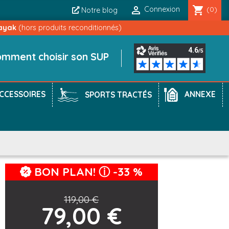

shopping_cart
Connexion
(0)
Notre blog
ayak
(hors produits reconditionnés)
mment choisir son SUP
CCESSOIRES
ANNEXE
SPORTS TRACTÉS
P
BON PLAN! ⓘ
-33 %
119,00 €
79,00 €