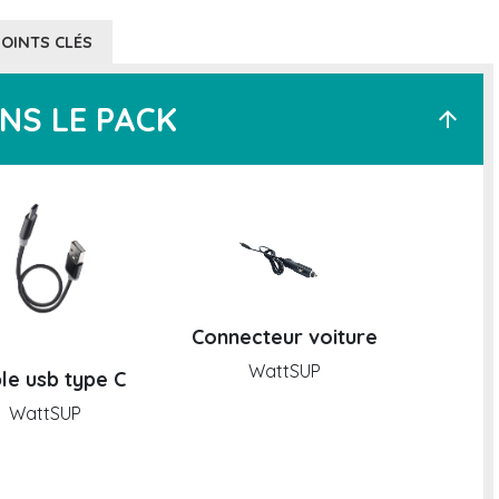
POINTS CLÉS
NS LE PACK
arrow_upward
Connecteur voiture
WattSUP
le usb type C
WattSUP