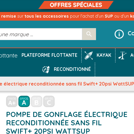
e remise
sur
tous les accessoires
pour l'achat d'un
SUP
ou d'un
k
Co

KAYAK
A
PLATEFORME FLOTTANTE
RECONDITIONNÉ
électrique reconditionnée sans fil Swift+ 20psi WattSU
POMPE DE GONFLAGE ÉLECTRIQUE
RECONDITIONNÉE SANS FIL
SWIFT+ 20PSI WATTSUP