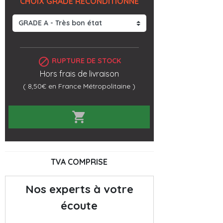
CHOIX GRADE RECONDITIONNÉ

RUPTURE DE STOCK
Hors frais de livraison
( 8,50€ en France Métropolitaine )

TVA COMPRISE
Nos experts à votre
écoute