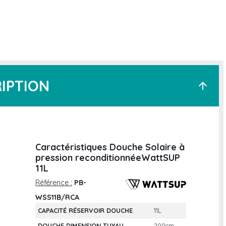
IPTION
arrow_upward
Caractéristiques Douche Solaire à
pression reconditionnéeWattSUP
11L
Référence :
PB-
WSS11B/RCA
CAPACITÉ RÉSERVOIR DOUCHE
11L
DOUCHE DIMENSION TUYAU
200cm