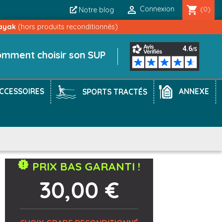

shopping_cart
Connexion
(0)
Notre blog
ayak
(hors produits reconditionnés)
mment choisir son SUP
CCESSOIRES
ANNEXE
SPORTS TRACTÉS
new_releases
PRIX BAS GARANTI !
30,00 €