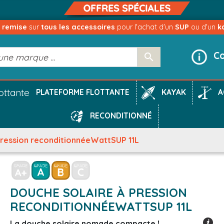
e remise
sur
tous les accessoires
pour l'achat d'un
SUP
ou d'un
k
Co

KAYAK
A
PLATEFORME FLOTTANTE
RECONDITIONNÉ
pression reconditionnéeWattSUP 11L
DOUCHE SOLAIRE À PRESSION
RECONDITIONNÉEWATTSUP 11L
La douche solaire nomade compacte !