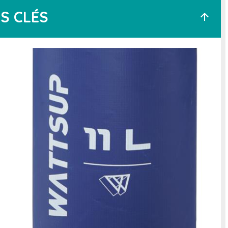
S CLÉS
arrow_upward