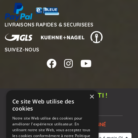
LIVRAISONS RAPIDES & SECURISEES
SUIVEZ-NOUS
new_releases
PRIX BAS GARANTI !
×
Ce site Web utilise des
49,00 €
cookies
Notre Groupe
Mentions Légales
CGV
Notre site Web utilise des cookies pour
Nous Contacter
améliorer l'expérience utilisateur. En
CHOIX GRADE RECONDITIONNÉ
utilisant notre site Web, vous acceptez tous
les cookies conformément à notre Politique
PITRON S.A.S.
2019-2026 - tous droits réservés