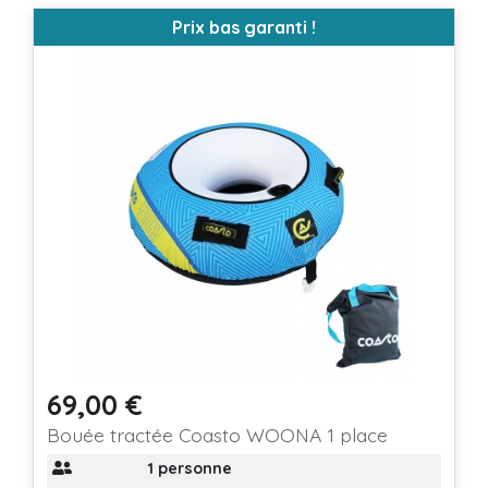
Prix bas garanti !
69,00 €
Prix
Bouée tractée Coasto WOONA 1 place
1 personne