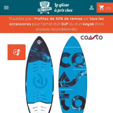


shopping_cart
(0)
N'oubliez pas !
Profitez de 30% de remise
sur
tous les
accessoires
pour l'achat d'un
SUP
ou d'un
kayak
(hors
produits reconditionnés)