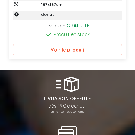
137x137cm
donut
Livraison
GRATUITE

Produit en stock
Voir le produit
LIVRAISON OFFERTE
dès 49€ d'achat !
en france métropolitaine