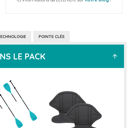
TECHNOLOGIE
POINTS CLÉS
NS LE PACK
arrow_upward