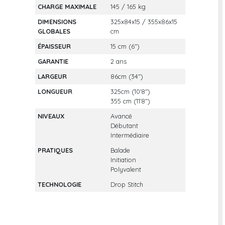
CHARGE MAXIMALE
145 / 165 kg
DIMENSIONS
325x84x15 / 355x86x15
GLOBALES
cm
ÉPAISSEUR
15 cm (6")
GARANTIE
2 ans
LARGEUR
86cm (34")
LONGUEUR
325cm (10'8")
355 cm (11'8")
NIVEAUX
Avancé
Débutant
Intermédiaire
PRATIQUES
Balade
Initiation
Polyvalent
TECHNOLOGIE
Drop Stitch