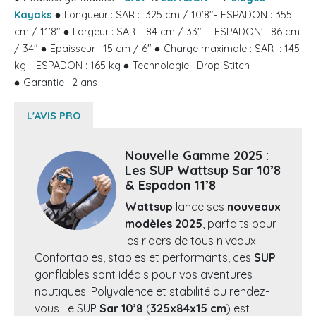
Kayaks
Longueur : SAR : 325 cm / 10’8"- ESPADON : 355
cm / 11’8"
Largeur : SAR : 84 cm / 33" - ESPADON' : 86 cm
/ 34"
Epaisseur : 15 cm / 6"
Charge maximale : SAR : 145
kg- ESPADON : 165 kg
Technologie : Drop Stitch
Garantie : 2 ans
L'AVIS PRO
Nouvelle Gamme 2025 :
Les SUP Wattsup Sar 10’8
& Espadon 11’8
Wattsup
lance ses
nouveaux
modèles 2025
, parfaits pour
les riders de tous niveaux.
Confortables, stables et performants, ces
SUP
gonflables sont idéals pour vos aventures
nautiques. Polyvalence et stabilité au rendez-
vous Le SUP
Sar 10’8
(
325x84x15 cm
) est