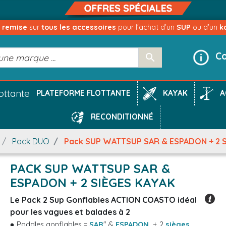
e remise
sur
tous les accessoires
pour l'achat d'un
SUP
ou d'un
k
Co

KAYAK
A
PLATEFORME FLOTTANTE
RECONDITIONNÉ
Pack DUO
Pack SUP WATTSUP SAR & ESPADON + 2 S
PACK SUP WATTSUP SAR &
ESPADON + 2 SIÈGES KAYAK
Le Pack 2 Sup Gonflables ACTION COASTO idéal
pour les vagues et balades à 2
Paddles gonflables =
SAR
" &
ESPADON
+ 2
sièges