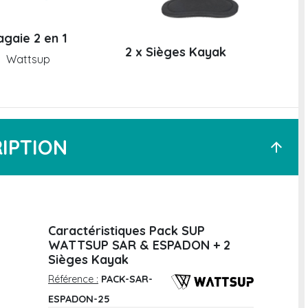
agaie 2 en 1
2 x Sièges Kayak
Wattsup
IPTION
arrow_upward
Caractéristiques Pack SUP
WATTSUP SAR & ESPADON + 2
Sièges Kayak
Référence :
PACK-SAR-
ESPADON-25