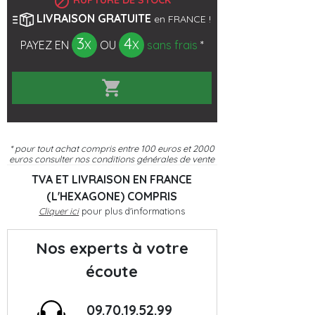

RUPTURE DE STOCK
LIVRAISON GRATUITE
en FRANCE !
3
4
PAYEZ EN
X
OU
X
sans frais
*

* pour tout achat compris entre 100 euros et 2000
euros
consulter nos conditions générales de vente
TVA ET LIVRAISON EN FRANCE
(L'HEXAGONE) COMPRIS
Cliquer ici
pour plus d'informations
Nos experts à votre
écoute
09.70.19.52.99