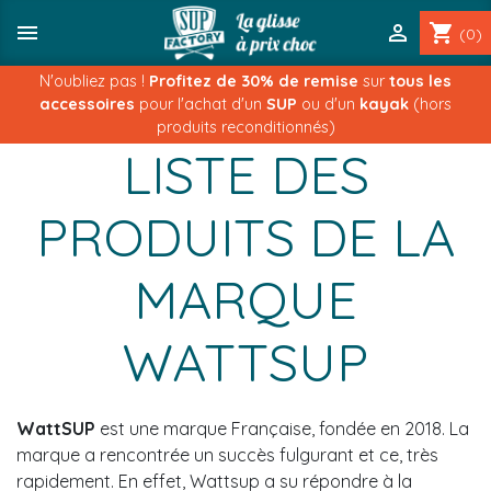


shopping_cart
(0)
N'oubliez pas !
Profitez de 30% de remise
sur
tous les
accessoires
pour l'achat d'un
SUP
ou d'un
kayak
(hors
produits reconditionnés)
LISTE DES
PRODUITS DE LA
MARQUE
WATTSUP
WattSUP
est une marque Française, fondée en 2018. La
marque a rencontrée un succès fulgurant et ce, très
rapidement. En effet, Wattsup a su répondre à la