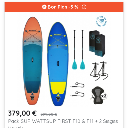
Bon Plan
-5 % ! ⓘ
379,00 €
Prix
Prix de base
399,00 €
Pack SUP WATTSUP FIRST F10 & F11 + 2 Sièges