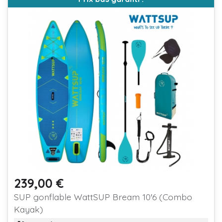
239,00 €
Prix
SUP gonflable WattSUP Bream 10'6 (Combo
Kayak)