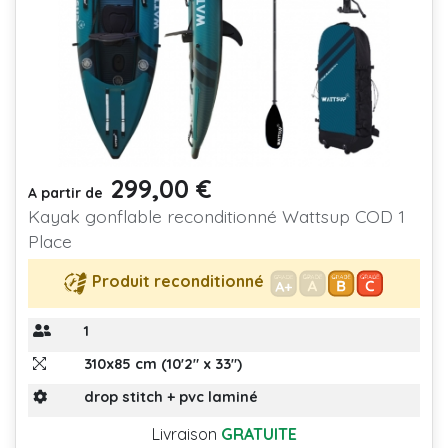
299,00 €
Prix
A partir de
Kayak gonflable reconditionné Wattsup COD 1
Place
Produit reconditionné
1
310x85 cm (10'2" x 33")
drop stitch + pvc laminé
Livraison
GRATUITE