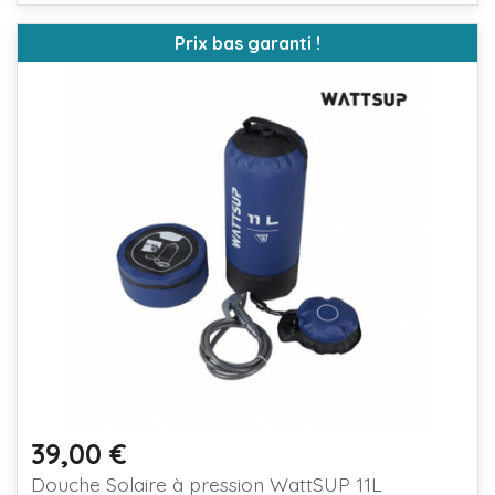
Prix bas garanti !
39,00 €
Prix
Douche Solaire à pression WattSUP 11L