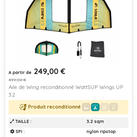
249,00 €
Prix
Prix de base
A partir de
499,00 €
Aile de Wing reconditionné WattSUP Wings UP
3.2
Produit reconditionné
TAILLE :
3.2 sqm
SPI :
nylon ripstop