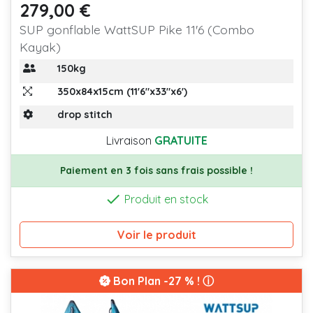
279,00 €
Prix
SUP gonflable WattSUP Pike 11'6 (Combo
Kayak)
150kg
350x84x15cm (11'6"x33"x6')
drop stitch
Livraison
GRATUITE
Paiement en 3 fois sans frais possible !

Produit en stock
Voir le produit
Bon Plan
-27 % ! ⓘ