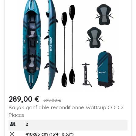
289,00 €
Prix
Prix de base
399,00 €
Kayak gonflable reconditionné Wattsup COD 2
Places
2
410x85 cm (13'4" x 33")