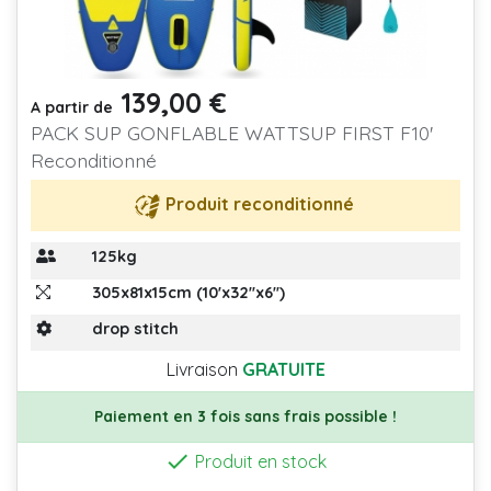
139,00 €
Prix
A partir de
PACK SUP GONFLABLE WATTSUP FIRST F10'
Reconditionné
Produit reconditionné
125kg
305x81x15cm (10'x32''x6'')
drop stitch
Livraison
GRATUITE
Paiement en 3 fois sans frais possible !

Produit en stock