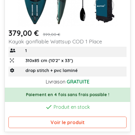
379,00 €
Prix
Prix de base
399,00 €
Kayak gonflable Wattsup COD 1 Place
1
310x85 cm (10'2" x 33")
drop stitch + pvc laminé
Livraison
GRATUITE
Paiement en 4 fois sans frais possible !

Produit en stock
Voir le produit