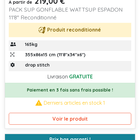
219,00 €
Prix
A partir de
PACK SUP GONFLABLE WATTSUP ESPADON
11'8" Reconditionné
Produit reconditionné
165kg
355x86x15 cm (11'8"x34"x6")
drop stitch
Livraison
GRATUITE
Paiement en 3 fois sans frais possible !

Derniers articles en stock 1
Voir le produit
Prix bas garanti !