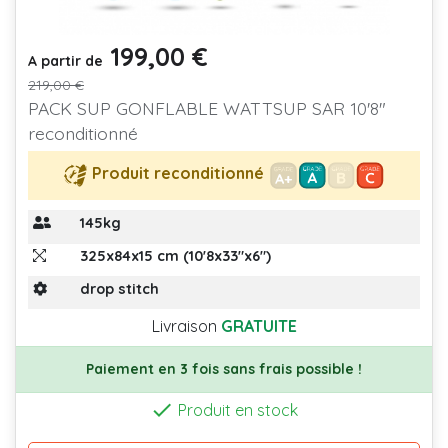
199,00 €
Prix
Prix de base
A partir de
219,00 €
PACK SUP GONFLABLE WATTSUP SAR 10'8"
reconditionné
Produit reconditionné
145kg
325x84x15 cm (10'8x33"x6")
drop stitch
Livraison
GRATUITE
Paiement en 3 fois sans frais possible !

Produit en stock