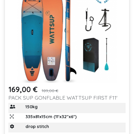
169,00 €
Prix
Prix de base
189,00 €
PACK SUP GONFLABLE WATTSUP FIRST F11'
150kg
335x81x15cm (11'x32''x6'')
drop stitch