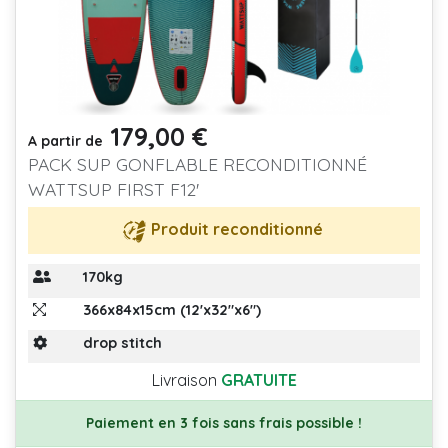
179,00 €
Prix
A partir de
PACK SUP GONFLABLE RECONDITIONNÉ
WATTSUP FIRST F12'
Produit reconditionné
170kg
366x84x15cm (12'x32"x6")
drop stitch
Livraison
GRATUITE
Paiement en 3 fois sans frais possible !