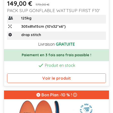
149,00 €
Prix
Prix de base
179,00 €
PACK SUP GONFLABLE WATTSUP FIRST F10'
125kg
305x81x15cm (10'x32''x6'')
drop stitch
Livraison
GRATUITE
Paiement en 3 fois sans frais possible !

Produit en stock
Voir le produit
Bon Plan
-10 % ! ⓘ