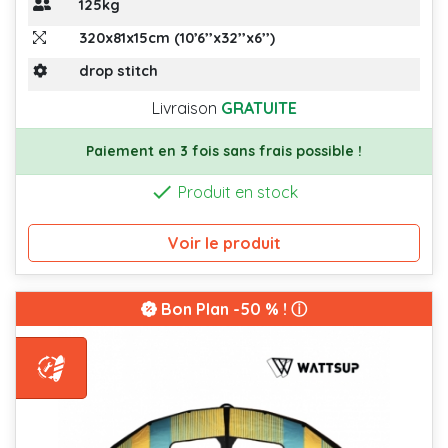
125kg
320x81x15cm (10’6’’x32’’x6’’)
drop stitch
Livraison
GRATUITE
Paiement en 3 fois sans frais possible !

Produit en stock
Voir le produit
Bon Plan
-50 % ! ⓘ