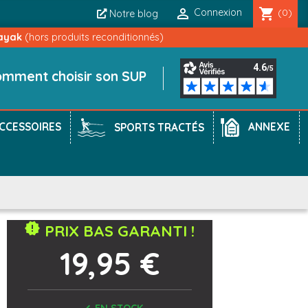

shopping_cart
Connexion
(0)
Notre blog
ayak
(hors produits reconditionnés)
mment choisir son SUP
CCESSOIRES
ANNEXE
SPORTS TRACTÉS
new_releases
PRIX BAS GARANTI !
19,95 €