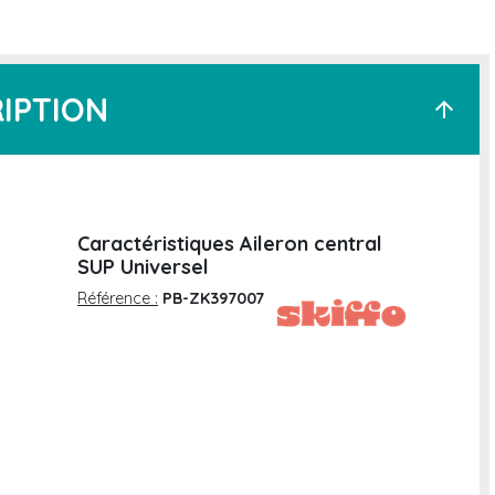
IPTION
arrow_upward
Caractéristiques Aileron central
SUP Universel
Référence :
PB-ZK397007