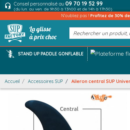
09 70 19 52 99
Conseil personnalisé au
headset_mic
(du lun. au ven. de 9h30 à 13h00 et de 14h à 17h30)
N'oubliez pas !
Profitez de 30% d
STAND UP PADDLE GONFLABLE
Accueil
Accessoires SUP
Aileron central SUP Unive