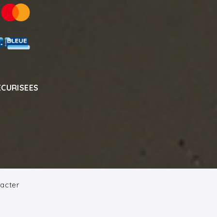
ECURISEES
acter