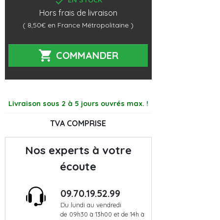

EN STOCK
Hors frais de livraison
( 8,50€ en France Métropolitaine )

COMMANDER
Livraison sous 2 à 5 jours ouvrés max. !
TVA COMPRISE
Nos experts à votre
écoute
09.70.19.52.99
Du lundi au vendredi
de 09h30 à 13h00 et de 14h à