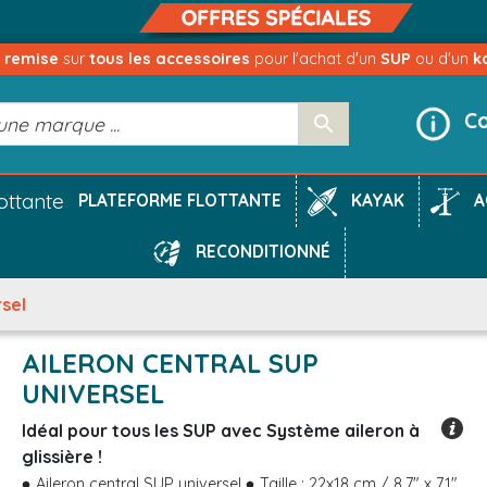
e remise
sur
tous les accessoires
pour l'achat d'un
SUP
ou d'un
k
Co

KAYAK
A
PLATEFORME FLOTTANTE
RECONDITIONNÉ
rsel
AILERON CENTRAL SUP
UNIVERSEL
Idéal pour tous les SUP avec Système aileron à
glissière !
Aileron central SUP universel
Taille : 22x18 cm / 8.7" x 7.1"