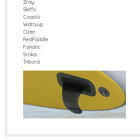
Zray
Skiffo
Coasto
Wattsup
Ozen
RedPaddle
Fanatic
Sroka
Tribord