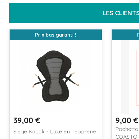
LES CLIENT
Prix bas garanti !
39,00 €
9,00 €
Prix
Prix
Pochette
Siège Kayak - Luxe en néoprène
COASTO