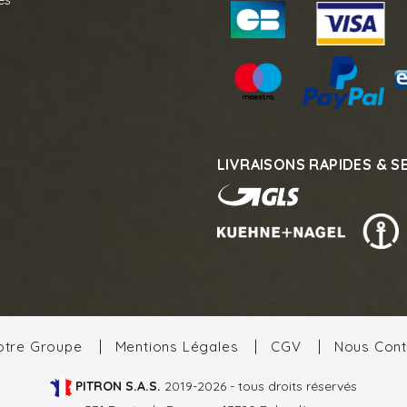
es
LIVRAISONS RAPIDES & S
otre Groupe
Mentions Légales
CGV
Nous Cont
PITRON S.A.S.
2019-2026 - tous droits réservés