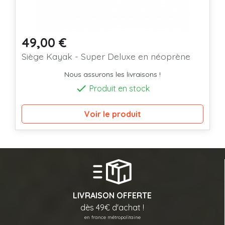
49,00 €
Prix
Siège Kayak - Super Deluxe en néoprène
Nous assurons les livraisons !

Produit en stock
Voir le produit
LIVRAISON OFFERTE
dès 49€ d'achat !
en france métropolitaine