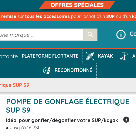
e remise
sur
tous les accessoires
pour l'achat d'un
SUP
ou d'un
k
Co

KAYAK
A
PLATEFORME FLOTTANTE
RECONDITIONNÉ
rique SUP S9
POMPE DE GONFLAGE ÉLECTRIQUE
SUP S9
Idéal pour gonfler/dégonfler votre SUP/kayak
Jusqu'à 16 PSI