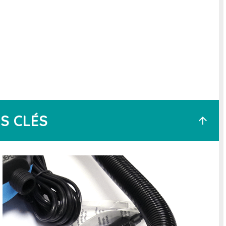
S CLÉS
arrow_upward