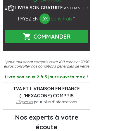

EN STOCK
LIVRAISON GRATUITE
en FRANCE !
3
PAYEZ EN
X
sans frais
*

COMMANDER
* pour tout achat compris entre 100 euros et 2000
euros
consulter nos conditions générales de vente
Livraison sous 2 à 5 jours ouvrés max. !
TVA ET LIVRAISON EN FRANCE
(L'HEXAGONE) COMPRIS
Cliquer ici
pour plus d'informations
Nos experts à votre
écoute