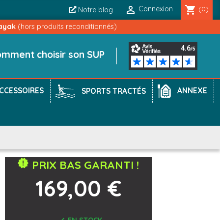

shopping_cart
Connexion
(0)
Notre blog
ayak
(hors produits reconditionnés)
mment choisir son SUP
CCESSOIRES
ANNEXE
SPORTS TRACTÉS
new_releases
PRIX BAS GARANTI !
169,00 €